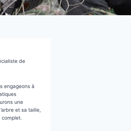
cialiste de
us engageons à
ratiques
surons une
arbre et sa taille,
l complet.