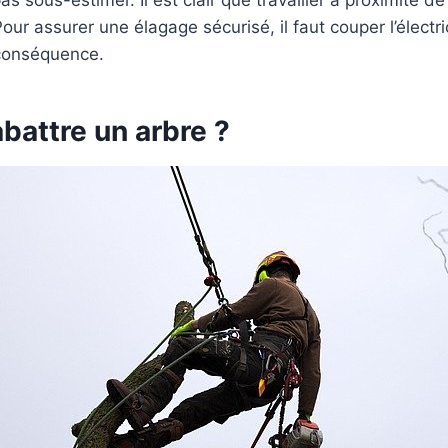
as sous-estimer. Il est clair que travailler à proximité d
our assurer une élagage sécurisé, il faut couper l’électr
conséquence.
battre un arbre ?