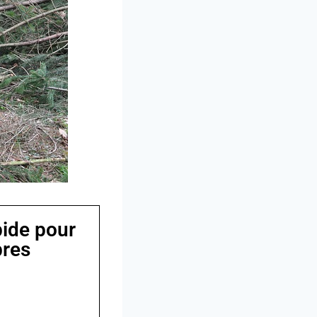
pide pour
bres