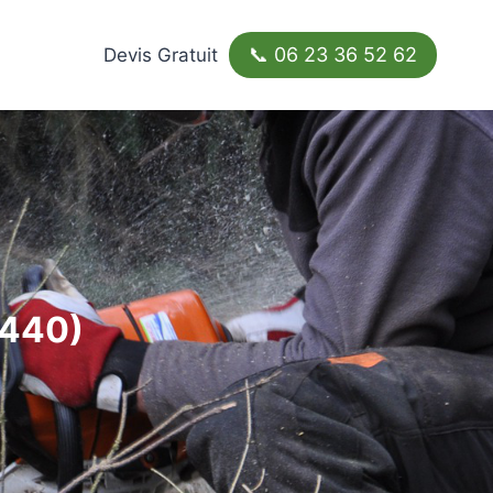
📞 06 23 36 52 62
Devis Gratuit
6440)