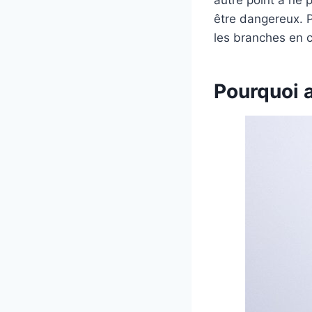
autre point à ne p
être dangereux. P
les branches en 
Pourquoi a